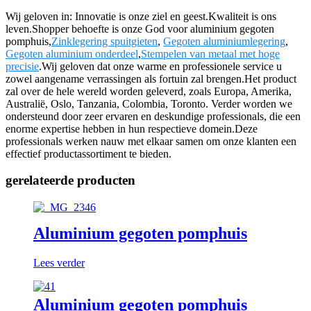
Wij geloven in: Innovatie is onze ziel en geest.Kwaliteit is ons
leven.Shopper behoefte is onze God voor aluminium gegoten
pomphuis,
Zinklegering spuitgieten
,
Gegoten aluminiumlegering
,
Gegoten aluminium onderdeel
,
Stempelen van metaal met hoge
precisie
.Wij geloven dat onze warme en professionele service u
zowel aangename verrassingen als fortuin zal brengen.Het product
zal over de hele wereld worden geleverd, zoals Europa, Amerika,
Australië, Oslo, Tanzania, Colombia, Toronto. Verder worden we
ondersteund door zeer ervaren en deskundige professionals, die een
enorme expertise hebben in hun respectieve domein.Deze
professionals werken nauw met elkaar samen om onze klanten een
effectief productassortiment te bieden.
gerelateerde producten
Aluminium gegoten pomphuis
Lees verder
Aluminium gegoten pomphuis