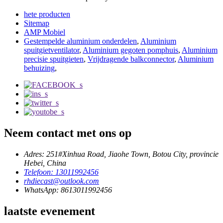
hete producten
Sitemap
AMP Mobiel
Gestempelde aluminium onderdelen
,
Aluminium
spuitgietventilator
,
Aluminium gegoten pomphuis
,
Aluminium
precisie spuitgieten
,
Vrijdragende balkconnector
,
Aluminium
behuizing
,
Neem contact met ons op
Adres: 251#Xinhua Road, Jiaohe Town, Botou City, provincie
Hebei, China
Telefoon: 13011992456
rhdiecast@outlook.com
WhatsApp: 8613011992456
laatste evenement