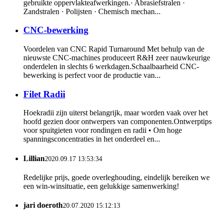
gebruikte oppervlakteafwerkingen.· Abrasiefstralen ·
Zandstralen · Polijsten · Chemisch mechan...
CNC-bewerking
Voordelen van CNC Rapid Turnaround Met behulp van de
nieuwste CNC-machines produceert R&H zeer nauwkeurige
onderdelen in slechts 6 werkdagen.Schaalbaarheid CNC-
bewerking is perfect voor de productie van...
Filet Radii
Hoekradii zijn uiterst belangrijk, maar worden vaak over het
hoofd gezien door ontwerpers van componenten.Ontwerptips
voor spuitgieten voor rondingen en radii • Om hoge
spanningsconcentraties in het onderdeel en...
Lillian
2020.09.17 13:53:34
Redelijke prijs, goede overleghouding, eindelijk bereiken we
een win-winsituatie, een gelukkige samenwerking!
jari doeroth
20.07.2020 15:12:13