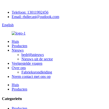
Telefoon: 13011992456
Email: rhdiecast@outlook.com
English
Huis
Producten
Nieuws
bedrijfsnieuws
Nieuws uit de sector
Veelgestelde vragen
Over ons
Fabrieksrondleiding
Neem contact met ons op
Huis
Producten
Categorieën
Producten