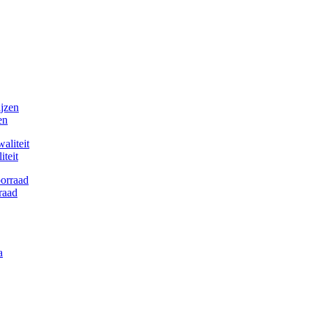
en
teit
raad