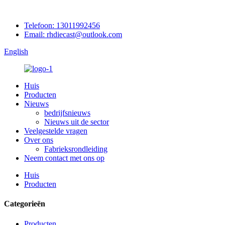
Telefoon: 13011992456
Email: rhdiecast@outlook.com
English
Huis
Producten
Nieuws
bedrijfsnieuws
Nieuws uit de sector
Veelgestelde vragen
Over ons
Fabrieksrondleiding
Neem contact met ons op
Huis
Producten
Categorieën
Producten